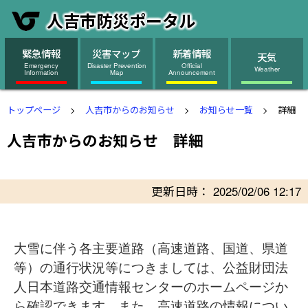
人吉市防災ポータル
緊急情報
災害マップ
新着情報
天気
Emergency
Disaster Prevention
Official
Weather
Information
Map
Announcement
トップページ
人吉市からのお知らせ
お知らせ一覧
詳細
人吉市からのお知らせ 詳細
更新日時：
2025/02/06 12:17
大雪に伴う各主要道路（高速道路、国道、県道
等）の通行状況等につきましては、公益財団法
人日本道路交通情報センターのホームページか
ら確認できます。また、高速道路の情報につい